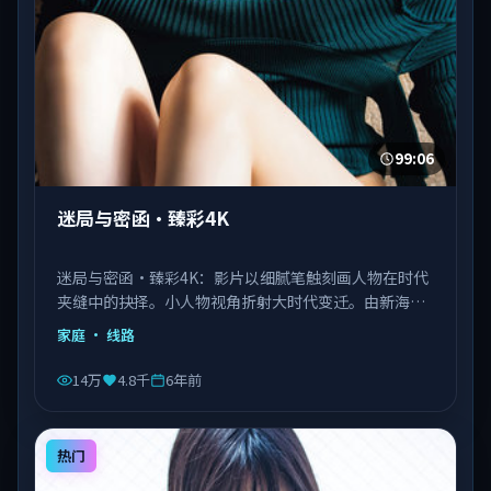
99:06
迷局与密函·臻彩4K
迷局与密函·臻彩4K：影片以细腻笔触刻画人物在时代
夹缝中的抉择。小人物视角折射大时代变迁。由新海诚
执导，刘德华、王景春、王凯等主演，泰国出品，类型
家庭
· 线路
为家庭。
14万
4.8千
6年前
热门