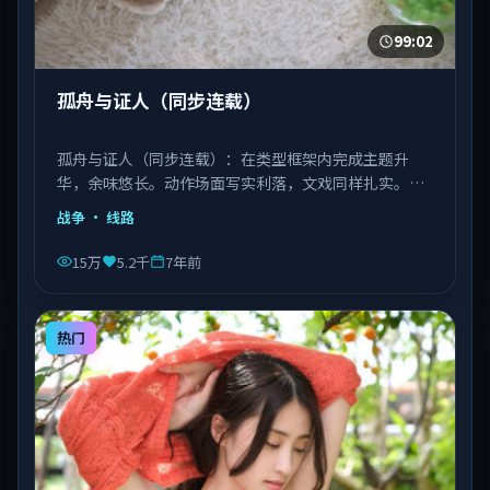
99:02
孤舟与证人（同步连载）
孤舟与证人（同步连载）：在类型框架内完成主题升
华，余味悠长。动作场面写实利落，文戏同样扎实。由
丹尼斯·维伦纽瓦执导，文淇、宋康昊、长泽雅美等主
战争
· 线路
演，越南出品，类型为战争。
15万
5.2千
7年前
热门