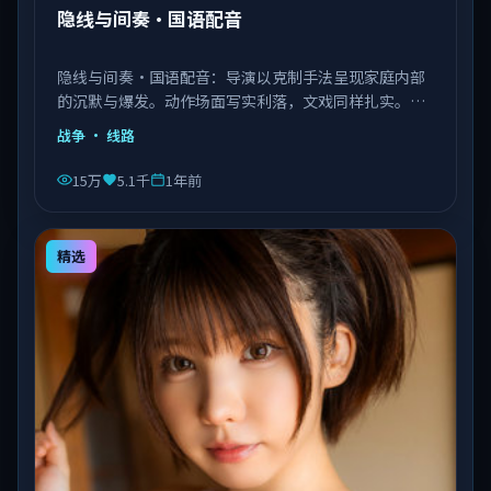
隐线与间奏·国语配音
隐线与间奏·国语配音：导演以克制手法呈现家庭内部
的沉默与爆发。动作场面写实利落，文戏同样扎实。由
李安执导，王景春、艾伦、赵丽颖等主演，中国大陆出
战争
· 线路
品，类型为战争。
15万
5.1千
1年前
精选