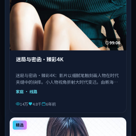
99:06
迷局与密函·臻彩4K
迷局与密函·臻彩4K：影片以细腻笔触刻画人物在时代
夹缝中的抉择。小人物视角折射大时代变迁。由新海诚
执导，刘德华、王景春、王凯等主演，泰国出品，类型
家庭
· 线路
为家庭。
14万
4.8千
6年前
精选