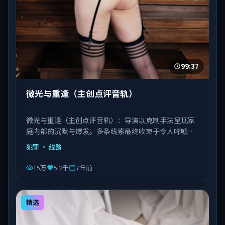
99:37
微光与重逢（主创点评音轨）
微光与重逢（主创点评音轨）：导演以克制手法呈现家
庭内部的沉默与爆发。多条线索最终收束于令人唏嘘的
结局。由徐克执导，刘德华、巩俐、宋康昊等主演，日
犯罪
· 线路
本出品，类型为犯罪。
15万
5.2千
7年前
精选