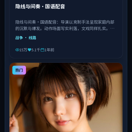
隐线与间奏·国语配音
隐线与间奏·国语配音：导演以克制手法呈现家庭内部
的沉默与爆发。动作场面写实利落，文戏同样扎实。由
李安执导，王景春、艾伦、赵丽颖等主演，中国大陆出
战争
· 线路
品，类型为战争。
15万
5.1千
1年前
热门