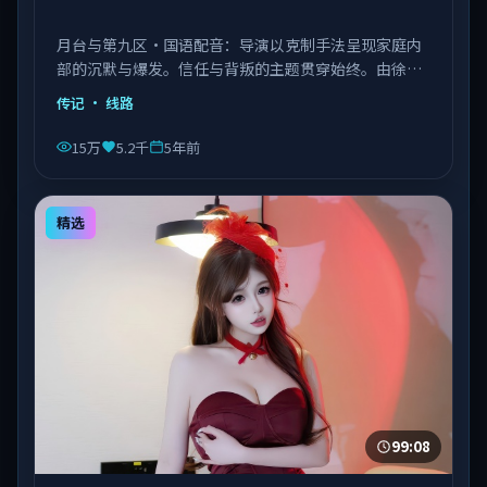
月台与第九区·国语配音：导演以克制手法呈现家庭内
部的沉默与爆发。信任与背叛的主题贯穿始终。由徐克
执导，章子怡、菅田将晖、张子枫等主演，中国台湾出
传记
· 线路
品，类型为传记。
15万
5.2千
5年前
精选
99:08