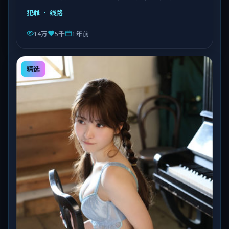
由陈凯歌执导，乔杉、沈腾、易烊千玺等主演，泰国出
犯罪
· 线路
品，类型为犯罪。
14万
5千
1年前
精选