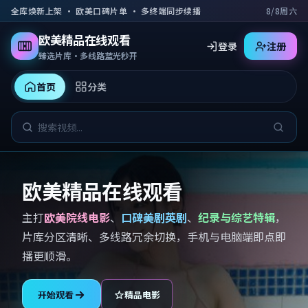
跳到主要内容
全库焕新上架 · 欧美口碑片单 · 多终端同步续播
8/8周六
欧美精品在线观看
登录
注册
臻选片库·多线路蓝光秒开
首页
分类
欧美精品在线观看
主打
欧美院线电影
、
口碑美剧英剧
、
纪录与综艺特辑
，
片库分区清晰、多线路冗余切换，手机与电脑端即点即
播更顺滑。
开始观看
精品电影