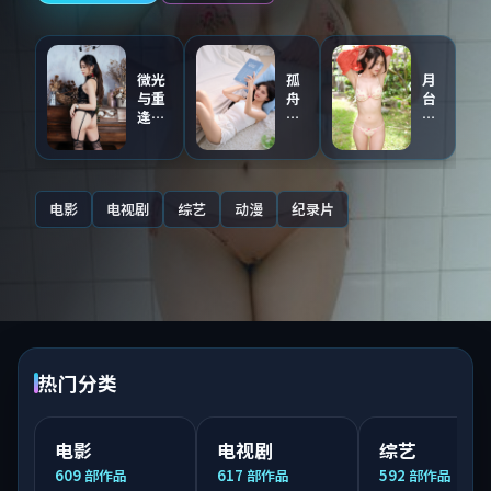
微光
孤
月
与重
舟
台
逢
与
与
（主
证
第
创点
人
九
评音
（同
区
轨）
步
·
电影
电视剧
综艺
动漫
纪录片
连
国
载）
语
配
音
热门分类
电影
电视剧
综艺
609
部作品
617
部作品
592
部作品