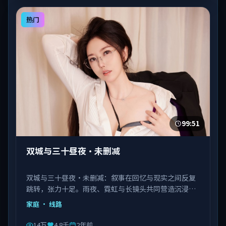
热门
99:51
双城与三十昼夜·未删减
双城与三十昼夜·未删减：叙事在回忆与现实之间反复
跳转，张力十足。雨夜、霓虹与长镜头共同营造沉浸氛
围。由陈凯歌执导，佟丽娅、马丽、瑛太等主演，韩国
家庭
· 线路
出品，类型为家庭。
14万
4.8千
2年前