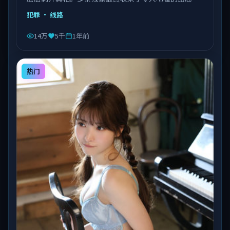
由陈凯歌执导，乔杉、沈腾、易烊千玺等主演，泰国出
犯罪
· 线路
品，类型为犯罪。
14万
5千
1年前
热门