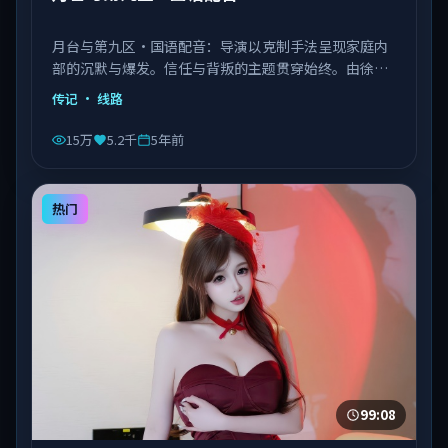
月台与第九区·国语配音：导演以克制手法呈现家庭内
部的沉默与爆发。信任与背叛的主题贯穿始终。由徐克
执导，章子怡、菅田将晖、张子枫等主演，中国台湾出
传记
· 线路
品，类型为传记。
15万
5.2千
5年前
热门
99:08