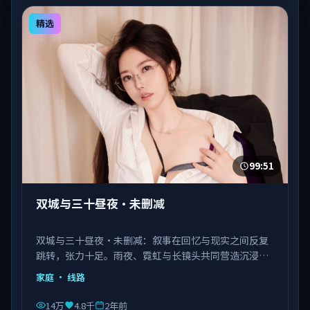
精选
99:51
双城与三十昼夜·未删减
双城与三十昼夜·未删减：叙事在回忆与现实之间反复
跳转，张力十足。雨夜、霓虹与长镜头共同营造沉浸氛
围。由陈凯歌执导，佟丽娅、马丽、瑛太等主演，韩国
家庭
· 线路
出品，类型为家庭。
14万
4.8千
2年前