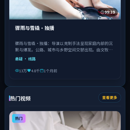
99:39
骤雨与雪橇·独播
骤雨与雪橇·独播：导演以克制手法呈现家庭内部的沉
默与爆发。公路、城市与乡野空间交替出现。由文牧野
执导，秦海璐、文淇、邓恩熙等主演，意大利出品，类
悬疑
· 线路
型为悬疑。
13万
4.8千
1个月前
热门视频
查看更多
热门