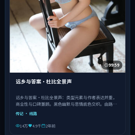
99:59
远乡与答案·杜比全景声
远乡与答案·杜比全景声：类型元素与作者表达并重，
商业性与口碑兼顾。黑色幽默与悲情底色交织。由路阳
执导，张译、肖战、杨紫琼等主演，中国香港出品，类
传记
· 线路
型为传记。
14万
4.9千
2年前