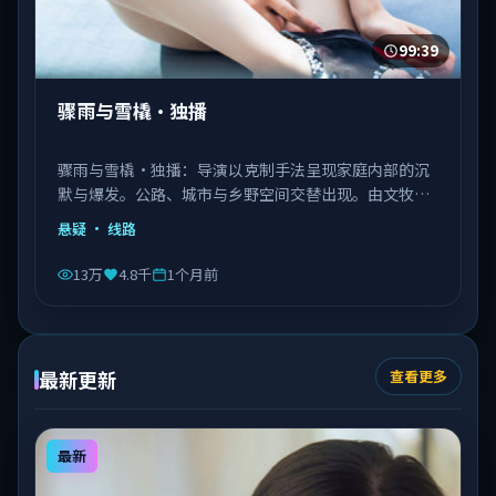
99:39
骤雨与雪橇·独播
骤雨与雪橇·独播：导演以克制手法呈现家庭内部的沉
默与爆发。公路、城市与乡野空间交替出现。由文牧野
执导，秦海璐、文淇、邓恩熙等主演，意大利出品，类
悬疑
· 线路
型为悬疑。
13万
4.8千
1个月前
最新更新
查看更多
最新