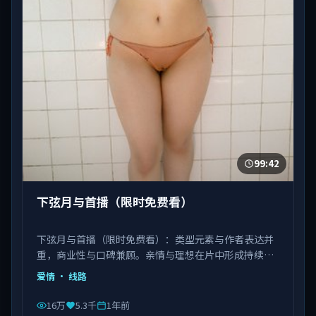
99:42
下弦月与首播（限时免费看）
下弦月与首播（限时免费看）：类型元素与作者表达并
重，商业性与口碑兼顾。亲情与理想在片中形成持续拉
扯。由饶晓志执导，白宇、刘亦菲、肖央等主演，中国
爱情
· 线路
台湾出品，类型为爱情。
16万
5.3千
1年前