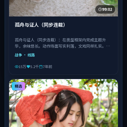
99:02
孤舟与证人（同步连载）
孤舟与证人（同步连载）：在类型框架内完成主题升
华，余味悠长。动作场面写实利落，文戏同样扎实。由
丹尼斯·维伦纽瓦执导，文淇、宋康昊、长泽雅美等主
战争
· 线路
演，越南出品，类型为战争。
15万
5.2千
7年前
精选