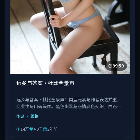
99:59
远乡与答案·杜比全景声
远乡与答案·杜比全景声：类型元素与作者表达并重，
商业性与口碑兼顾。黑色幽默与悲情底色交织。由路阳
执导，张译、肖战、杨紫琼等主演，中国香港出品，类
传记
· 线路
型为传记。
14万
4.9千
2年前